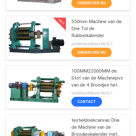
CONTACTEER
ONDERZOEK NU
ONS
HOT
550mm Machine van de
66
Drie Tol de
NIEUWS
Rubberkalender
rubber het mengen
onderhandelbaar MOQ:1
zich molenmachine
GEVALLEN
ONDERZOEK NU
SITEMAP
100MM22000MM de
Stof van de Machinepvc
van de 4 Broodjes het
PRIVACY
178
Rubberkalender
onderhandelbaar MOQ:1
Kalanderen
POLICY
Rubber het
CONTACT
Vulcaniseren
textieldoekcanvas Drie
Persmachine
de Machine van de
Broodjeskalender met