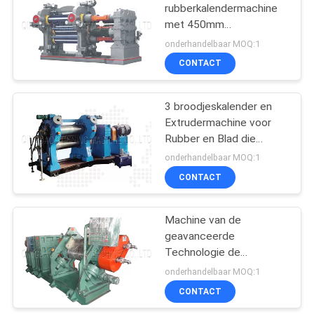
rubberkalendermachine
met 450mm
82
Broodjesdiameter
onderhandelbaar MOQ:1
Transportband
CONTACT
Gezamenlijke
3 broodjeskalender en
Machine
Extrudermachine voor
Rubber en Blad die
uitdrijven kalanderen
onderhandelbaar MOQ:1
CONTACT
34
Machine van de
Rubberslangproductielij
geavanceerde
Technologie de
Rubberkalender voor
onderhandelbaar MOQ:1
Textiel Met geringe
CONTACT
geluidssterkte