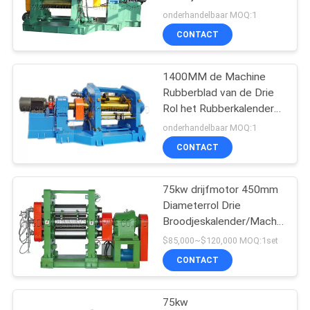
PLC Controle
onderhandelbaar MOQ:1
CONTACT
32
De koude machine
1400MM de Machine
Rubberblad van de Drie
van de voer
Rol het Rubberkalender
Uitdrijven
rubberextruder
onderhandelbaar MOQ:1
CONTACT
75kw drijfmotor 450mm
25
Diameterrol Drie
hot rubber feed
Broodjeskalender/Machine
van de Hoog rendement
$85,000~$120,000 MOQ:1set
extruder
de Rubberfilm
CONTACT
75kw