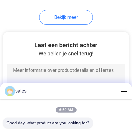
29
Bekijk meer
rubbertegel die
machine maakt
Laat een bericht achter
We bellen je snel terug!
50
Band die Machine
sales
genezen
6:50 AM
Good day, what product are you looking for?