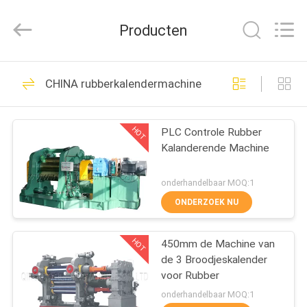
2026
Qingdao
Running
Producten
Machine
CO.,LTD.
All
Rights
Reserved.
HUIS
21
CHINA rubberkalendermachine
rubber het maken
PRODUCTEN
machine
HOT
PLC Controle Rubber
Kalanderende Machine
ONGEVEER
ONS
onderhandelbaar MOQ:1
ONDERZOEK NU
38
FABRIEKSREIS
HOT
450mm de Machine van
rubberknedermachine
de 3 Broodjeskalender
KWALITEITSCONTROLE
voor Rubber
onderhandelbaar MOQ:1