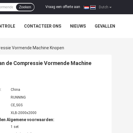
Vraag een offerte aan
Zoeken
|
Dutch
NTROLE
CONTACTEER ONS
NIEUWS
GEVALLEN
pressie Vormende Machine Knopen
 van de Compressie Vormende Machine
t:
China
RUNNING
CE,SGS
XLB-2000x2000
den Algemene voorwaarden:
1 set