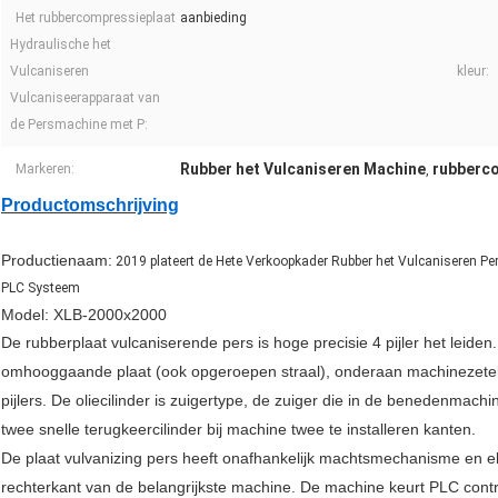
Het rubbercompressieplaat
aanbieding
Hydraulische het
Vulcaniseren
kleur:
Vulcaniseerapparaat van
de Persmachine met P:
Rubber het Vulcaniseren Machine
rubberc
Markeren:
,
Productomschrijving
Productienaam:
2019 plateert de Hete Verkoopkader Rubber het Vulcaniseren P
PLC Systeem
Model: XLB-2000x2000
De rubberplaat vulcaniserende pers is hoge precisie 4 pijler het leiden.
omhooggaande plaat (ook opgeroepen straal), onderaan machinezetel, 
pijlers. De oliecilinder is zuigertype, de zuiger die in de benedenmach
twee snelle terugkeercilinder bij machine twee te installeren kanten.
De plaat vulvanizing pers heeft onafhankelijk machtsmechanisme en el
rechterkant van de belangrijkste machine. De machine keurt PLC cont