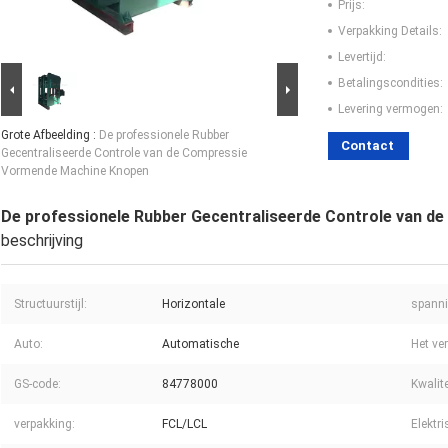
Prijs:
Verpakking Details:
Levertijd:
Betalingscondities:
Levering vermogen:
Grote Afbeelding :
De professionele Rubber
Contact
Gecentraliseerde Controle van de Compressie
Vormende Machine Knopen
De professionele Rubber Gecentraliseerde Controle van 
beschrijving
Structuurstijl:
Horizontale
spanni
Auto:
Automatische
Het ve
GS-code:
84778000
Kwalit
verpakking:
FCL/LCL
Elektr