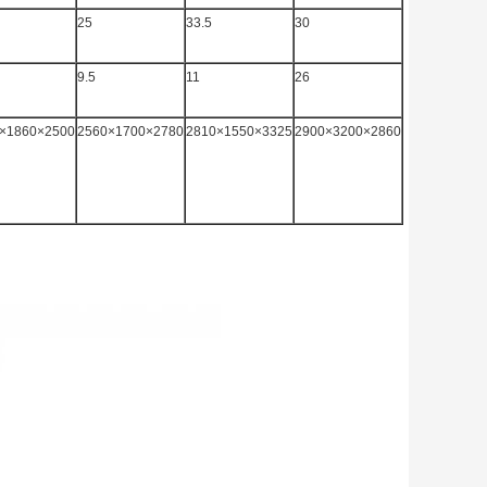
25
33.5
30
9.5
11
26
×1860×2500
2560×1700×2780
2810×1550×3325
2900×3200×2860