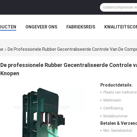
DUCTEN
ONGEVEER ONS
FABRIEKSREIS
KWALITEITSCO
ne
De Professionele Rubber Gecentraliseerde Controle Van De Com
De professionele Rubber Gecentraliseerde Controle
Knopen
Productdetails:
Plaats van herkoms
Merknaam:
Certificering:
Modelnummer:
Betalen & Verzen
Min. bestelaantal: