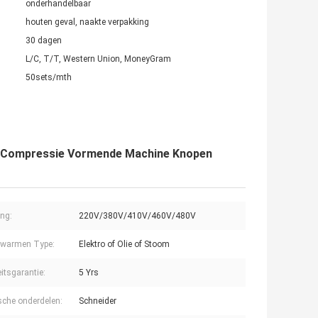
onderhandelbaar
houten geval, naakte verpakking
30 dagen
L/C, T/T, Western Union, MoneyGram
50sets/mth
de Compressie Vormende Machine Knopen
ng:
220V/380V/410V/460V/480V
rwarmen Type:
Elektro of Olie of Stoom
eitsgarantie:
5 Yrs
ische onderdelen:
Schneider