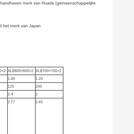
te handhaven merk van Huade (gemeenschappelijke
d het merk van Japan
0×2
XLB600×600×2
XLB700×700×2
1.00
1.20
125
200
2-4
2
2.77
2.45