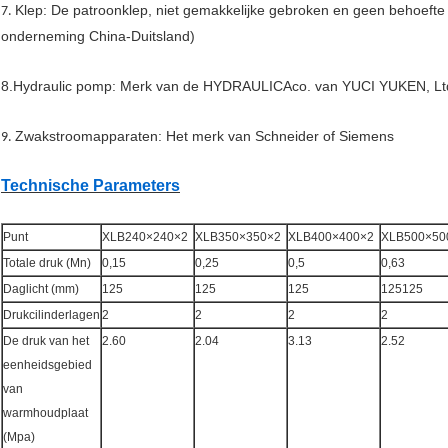
Klep: De patroonklep, niet gemakkelijke gebroken en geen behoef
7.
onderneming China-Duitsland)
8.Hydraulic pomp: Merk van de HYDRAULICAco. van YUCI YUKEN, Lt
Zwakstroomapparaten: Het merk van Schneider of Siemens
9.
Technische Parameters
Punt
XLB240×240×2
XLB350×350×2
XLB400×400×2
XLB500×50
Totale druk (Mn)
0,15
0,25
0,5
0,63
Daglicht (mm)
125
125
125
125125
Drukcilinderlagen
2
2
2
2
De druk van het
2.60
2.04
3.13
2.52
eenheidsgebied
van
warmhoudplaat
(Mpa)