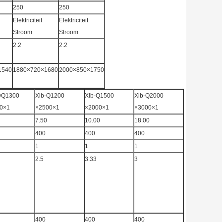
250
250
Elektriciteit
Elektriciteit
Stroom
Stroom
2.2
2.2
1540
1880×720×1680
2000×850×1750
DQ1300
Xlb-Q1200
Xlb-Q1500
Xlb-Q2000
0×1
×2500×1
×2000×1
×3000×1
7.50
10.00
18.00
400
400
400
1
1
1
2.5
3.33
3
400
400
400