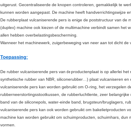
uitgerust. Gecentraliseerde de knopen controleren, gemakkelijk te w
kunnen worden aangepast. De machine heeft handverrichtingswijze en 
De rubberplaat vulcaniserende pers is enige de poststructuur van de
(duplex) machine ook kiezen of de multimachine verbindt samen het w
allen hebben overbelastingsbescherming.
Wanneer het machinewerk, zuigerbeweging van neer aan tot dicht de 
Toepassing:
De rubber vulcaniserende pers van
productenplaat is op allerlei he
de
synthetische rubber van NBR, siliconerubber…) plaat vulcaniseren en
vulcaniserende pers kan worden gebruikt om O-ring, het verzegelen del
rubberneerstortingsstootkussen, de rubberluchtlente, zeer belangrijke
band van de siliconepols, water-einde band, brugsteun/bruglagers, rub
vulcaniserende pers kan ook worden gebruikt om bakelietproducten vo
machine kan worden gebruikt om schuimproducten, schuimhars, dun 
vormen.