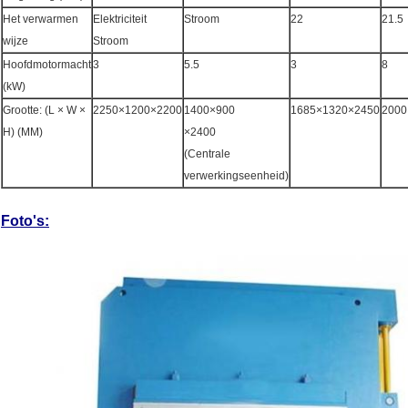
Het verwarmen
Elektriciteit
Stroom
22
21.5
wijze
Stroom
Hoofdmotormacht
3
5.5
3
8
(kW)
Grootte: (L × W ×
2250×1200×2200
1400×900
1685×1320×2450
2000
H) (MM)
×2400
(Centrale
verwerkingseenheid)
Foto's: