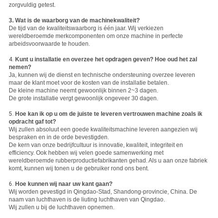
zorgvuldig getest.
3. Wat is de waarborg van de machinekwaliteit?
De tijd van de kwaliteitswaarborg is één jaar. Wij verkiezen
wereldberoemde merkcomponenten om onze machine in perfecte
arbeidsvoorwaarde te houden.
4.
Kunt u installatie en overzee het opdragen geven? Hoe oud het zal
nemen?
Ja, kunnen wij de dienst en technische ondersteuning overzee leveren
maar de klant moet voor de kosten van de installatie betalen.
De kleine machine neemt gewoonlijk binnen 2~3 dagen.
De grote installatie vergt gewoonlijk ongeveer 30 dagen.
5.
Hoe kan ik op u om de juiste te leveren vertrouwen machine zoals ik
opdracht gaf tot?
Wij zullen absoluut een goede kwaliteitsmachine leveren aangezien wij
bespraken en in de orde bevestigden.
De kern van onze bedrijfcultuur is innovatie, kwaliteit, integriteit en
efficiency. Ook hebben wij velen goede samenwerking met
wereldberoemde rubberproductiefabrikanten gehad. Als u aan onze fabriek
komt, kunnen wij tonen u de gebruiker rond ons bent.
6.
Hoe kunnen wij naar uw kant gaan?
Wij worden gevestigd in Qingdao-Stad, Shandong-provincie, China. De
naam van luchthaven is de liuting luchthaven van Qingdao.
Wij zullen u bij de luchthaven opnemen.