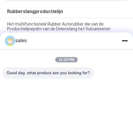
Rubberslangproductielijn
Het multifunctionele Rubber Autorubber die van de
Productielijnepdm van de Delenslang het Vulcaniseren
uitdrijven
sales
42r/Min de schroef roteert de Uitdrijvingsmachine van de
Snelheids Rubberslang met Post 7 die Vorm uitdrijven
11:29 PM
van de de Microgolf Rubberslang van 380v 50HZ van de de
Productielijn83kw Macht Goedgekeurd SGS van Ce
Good day, what product are you looking for?
populaire categorieën
Alle
Rubber Het Maken 
Rubberknedermachine
Machine
Rubber Het Mengen 
Rubber Het 
Zich Molenmachine
Vulcaniseren 
Persmachine