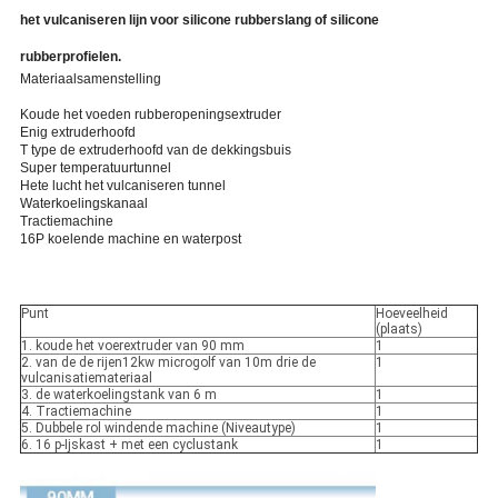
het vulcaniseren lijn voor silicone rubberslang of silicone
rubberprofielen.
Materiaalsamenstelling
Koude het voeden rubberopeningsextruder
Enig extruderhoofd
T type de extruderhoofd van de dekkingsbuis
Super temperatuurtunnel
Hete lucht het vulcaniseren tunnel
Waterkoelingskanaal
Tractiemachine
16P koelende machine en waterpost
Punt
Hoeveelheid
(plaats)
1. koude het voerextruder van 90 mm
1
2. van de de rijen12kw microgolf van 10m drie de
1
vulcanisatiemateriaal
3. de waterkoelingstank van 6 m
1
4. Tractiemachine
1
5. Dubbele rol windende machine (Niveautype)
1
6. 16 p-Ijskast + met een cyclustank
1