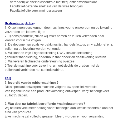
Veranderlijke snelheidscontrole met frequentieomschakelaar
Facultatief dezelfde snelheid van de twee broodjes
Facultatief olie verwarmingssysteem
De diensten
verplichting
1.
Onze ingenieurs kunnen doelmachines voor u ontwerpen en de tekening
verzenden om te bevestigen.
2.
Tijdens productie, zullen wij foto's nemen en zullen verzenden naar
klanten voor u die volgen.
3.
De documenten zoals verpakkingslijst, handelsfactuur, en vrachtbrief enz.
zullen na de levering worden verzonden.
4.
Wij konden vrije Engelse stichting DWG, installatietekening,
gebruikershandleiding, onderhoudshandboek en deeltekening leveren.
5.
Wij leveren technische ondersteuning overzee
6.Test de machine vóór Levering, u moet slechts de draden met de
buitenkant verbinden het controlekabinet.
FAQ
1.
levertijd van de rubbermachines?
Dit is speciaal ontworpen machine volgens uw specifiek vereiste.
Van ingenieur die aan productievoltooiing ontwerpen, vergt het ongeveer
25 tot 35 dagen.
2. Wat doet uw fabriek betreffende kwaliteitscontrole?
Wij betalen veel meer belang vanaf het begin aan kwaliteitscontrole aan het
eind van productie.
Elke machine zal volledig geassembleerd worden en vóór verzending