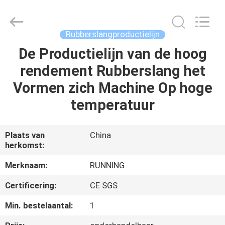
2026
Qingdao
Running
Machine
CO.,LTD.
Rubberslangproductielijn
All
Rights
Reserved.
De Productielijn van de hoog
HUIS
rendement Rubberslang het
PRODUCTEN
Vormen zich Machine Op hoge
temperatuur
ONGEVEER
ONS
Plaats van
China
herkomst:
FABRIEKSREIS
Merknaam:
RUNNING
Certificering:
CE SGS
KWALITEITSCONTROLE
Min. bestelaantal:
1