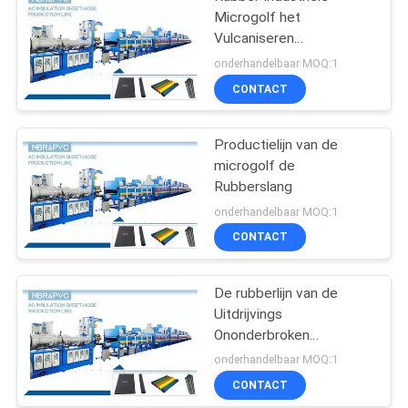
Microgolf het
Vulcaniseren
Persmachine
onderhandelbaar MOQ:1
CONTACT
Productielijn van de
microgolf de
Rubberslang
onderhandelbaar MOQ:1
CONTACT
De rubberlijn van de
Uitdrijvings
Ononderbroken
Vulcanisatie
onderhandelbaar MOQ:1
CONTACT