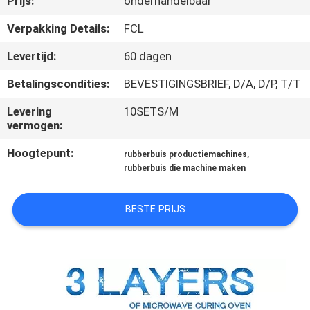
Prijs:
onderhandelbaar
CONTACTEER
ONS
Verpakking Details:
FCL
Levertijd:
60 dagen
NIEUWS
Betalingscondities:
BEVESTIGINGSBRIEF, D/A, D/P, T/T
Levering
10SETS/M
GEVALLEN
vermogen:
Hoogtepunt:
,
rubberbuis productiemachines
SITEMAP
rubberbuis die machine maken
PRIVACY
BESTE PRIJS
POLICY