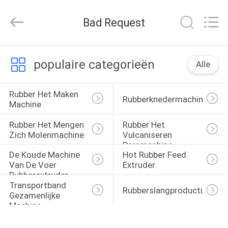
2026
Qingdao
Running
Bad Request
Machine
CO.,LTD.
All
Rights
Reserved.
HUIS
populaire categorieën
Alle
PRODUCTEN
Rubber Het Maken 
Rubberknedermachine
Machine
ONGEVEER
Rubber Het Mengen 
Rubber Het 
ONS
Zich Molenmachine
Vulcaniseren 
Persmachine
De Koude Machine 
Hot Rubber Feed 
Van De Voer 
Extruder
FABRIEKSREIS
Rubberextruder
Transportband 
Rubberslangproductielijn
Gezamenlijke 
KWALITEITSCONTROLE
Machine