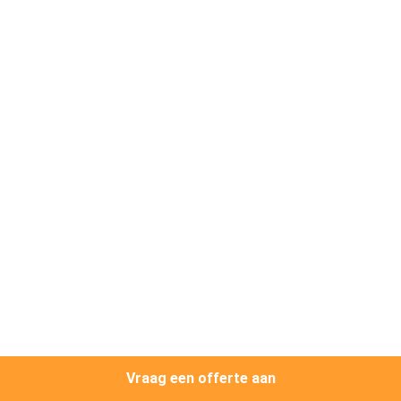
CONTACTEER
ONS
NIEUWS
GEVALLEN
SITEMAP
PRIVACY
POLICY
Vraag een offerte aan