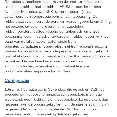
De rubber vulcaniserende pers van
de
productenplaat is op
allerlei het rubber (natuurrubber, EPDM-rubber, het rubber,
synthetische rubber van NBR, siliconerubber…) plaat
vulcaniseren en compressie vormen van toepassing. De
rubberplaat vulcaniserende pers kan worden gebruikt om O-ring,
het verzegelen delen, olieverbinding, autodelen,
rubberneerstortingsstootkussen, de rubberluchtlente, zeer
belangrijke raad, medische rubberdelen, rubberflessenkurk, de
band van de siliconepols, water-einde band,
brugsteun/bruglagers, rubberkabel, elektronikaisolatie etc… te
maken. De plaat vulcaniserende pers kan ook worden gebruikt
om bakelietproducten vormend, en ander thermalsetting plastiek
te maken. De machine kan worden gebruikt om
schuimproducten, schuimhars, dun metaal te maken,
bouwmaterialencompressie het vormen.
Configuratie
1.Frame: Het materiaal is Q345-staal die gelast, en Co2-het
procédé van het beschermingslassen gebruiken. met hoge
weerstand, geen luchtgat die, niet gemakkelijke gebroken, dan
het aanmakende proces gebruiken, om de interne spanning vrij
te geven. Het is niet uit vorm, die de CNC het machinaal
bewerken centrumbehandeling definitief gebruiken.