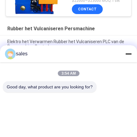
$22000~$23000 MOQ:1 set
Vormende Machine
CONTACT
Rubber het Vulcaniseren Persmachine
Elektro het Verwarmen Rubber het Vulcaniseren PLC van de
Persmachine Controle
sales
Elektro het Verwarmen Hydraulische het Vulcaniseren
Machine 2 het Werk Lagen
3:54 AM
160T rubber het Vulcaniseren Persmachine Rubber Enige het
Maken Machine
Good day, what product are you looking for?
populaire categorieën
Alle
Rubber Het Maken 
Rubberknedermachine
Machine
Rubber Het Mengen 
Rubber Het 