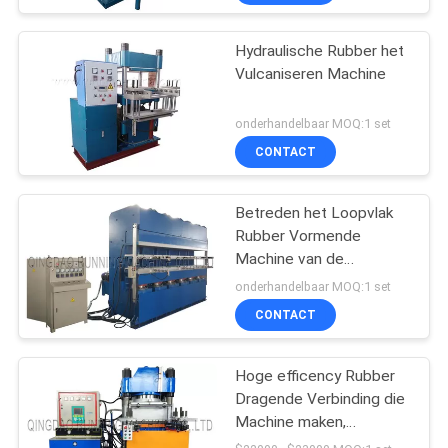
Hydraulische Rubber het
Vulcaniseren Machine
onderhandelbaar MOQ:1 set
CONTACT
Betreden het Loopvlak
Rubber Vormende
Machine van de
Precuredband/Verkregen
onderhandelbaar MOQ:1 set
Band het Maken van
CONTACT
Machine
Hoge efficency Rubber
Dragende Verbinding die
Machine maken,
Vulcaniserend Machine,