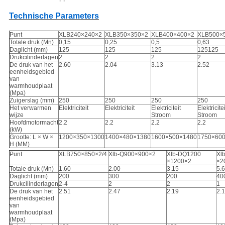
Technische Parameters
Punt
XLB240×240×2
XLB350×350×2
XLB400×400×2
XLB500×
Totale druk (Mn)
0,15
0,25
0,5
0,63
Daglicht (mm)
125
125
125
125125
Drukcilinderlagen
2
2
2
2
De druk van het
2.60
2.04
3.13
2.52
eenheidsgebied
van
warmhoudplaat
(Mpa)
Zuigerslag (mm)
250
250
250
250
Het verwarmen
Elektriciteit
Elektriciteit
Elektriciteit
Elektricitei
wijze
Stroom
Stroom
Hoofdmotormacht
2.2
2.2
2.2
2.2
(kW)
Grootte: L × W ×
1200×350×1300
1400×480×1380
1600×500×1480
1750×60
H (MM)
Punt
XLB750×850×2/4
Xlb-Q900×900×2
Xlb-DQ1200
Xl
×1200×2
×2
Totale druk (Mn)
1.60
2.00
3.15
5.
Daglicht (mm)
200
300
200
40
Drukcilinderlagen
2-4
2
2
1
De druk van het
2.51
2.47
2.19
2.
eenheidsgebied
van
warmhoudplaat
(Mpa)