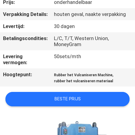
CONTACTEER
Prijs:
onderhandelbaar
ONS
Verpakking Details:
houten geval, naakte verpakking
Levertijd:
30 dagen
NIEUWS
Betalingscondities:
L/C, T/T, Western Union,
MoneyGram
GEVALLEN
Levering
50sets/mth
vermogen:
SITEMAP
Hoogtepunt:
,
Rubber het Vulcaniseren Machine
rubber het vulcaniseren materiaal
PRIVACY
POLICY
BESTE PRIJS