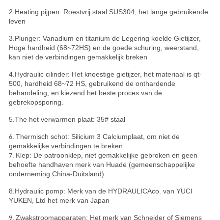
2.Heating pijpen: Roestvrij staal SUS304, het lange gebruikende
leven
3.Plunger: Vanadium en titanium de Legering koelde Gietijzer,
Hoge hardheid (68~72HS) en de goede schuring, weerstand,
kan niet de verbindingen gemakkelijk breken
4.Hydraulic cilinder: Het knoestige gietijzer, het materiaal is qt-
500, hardheid 68~72 HS, gebruikend de onthardende
behandeling, en kiezend het beste proces van de
gebrekopsporing.
5.The het verwarmen plaat: 35# staal
Thermisch schot: Silicium 3 Calciumplaat, om niet de
6.
gemakkelijke verbindingen te breken
Klep: De patroonklep, niet gemakkelijke gebroken en geen
7.
behoefte handhaven merk van Huade (gemeenschappelijke
onderneming China-Duitsland)
8.Hydraulic pomp: Merk van de HYDRAULICAco. van YUCI
YUKEN, Ltd het merk van Japan
Zwakstroomapparaten: Het merk van Schneider of Siemens
9.