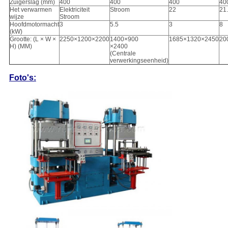
Zuigerslag (mm)
400
400
400
40
Het verwarmen
Elektriciteit
Stroom
22
21
wijze
Stroom
Hoofdmotormacht
3
5.5
3
8
(kW)
Grootte: (L × W ×
2250×1200×2200
1400×900
1685×1320×2450
20
H) (MM)
×2400
(Centrale
verwerkingseenheid)
Foto's: