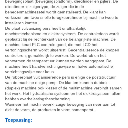
bewegingsplaat (bewegingsplatform), oliecilinder en pijlers. De
oliecilinder is zuigertype, de zuiger die in de
benedenmachinezetel wordt geïnstalleerd. De klant kan
verkiezen om twee snelle terugkeercilinder bij machine twee te
installeren kanten.
De plaat vulvanizing pers heeft onafhankelijk
machtsmechanisme en elektrosysteem. De controledoos wordt
geplaatst bij de rechterkant van de belangrijkste machine. De
machine keurt PLC controle goed, die met LCD het
vertoningsscherm wordt uitgerust. Gecentraliseerde de knopen
controleren, gemakkelijk te werken. De werkdruk en het
verwarmen de temperatuur kunnen worden aangepast. De
machine heeft handverrichtingswijze en halve automatische
verrichtingswijze voor keus.
De rubberplaat vulcaniserende pers is enige de poststructuur
van de machine enige pomp. De klanten kunnen dubbele
(duplex) machine ook kiezen of de multimachine verbindt samen
het werk. Het hydraulische systeem en het elektrosysteem allen
hebben overbelastingsbescherming.
Wanneer het machinewerk, zuigerbeweging van neer aan tot
dicht de vorm, de producten in vorm samenperst.
Toepassing: