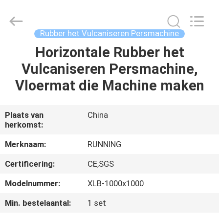
2026
Qingdao
Running
Machine
CO.,LTD.
Rubber het Vulcaniseren Persmachine
All
Rights
Reserved.
Horizontale Rubber het
HUIS
Vulcaniseren Persmachine,
PRODUCTEN
Vloermat die Machine maken
ONGEVEER
Plaats van
China
herkomst:
ONS
Merknaam:
RUNNING
FABRIEKSREIS
Certificering:
CE,SGS
Modelnummer:
XLB-1000x1000
KWALITEITSCONTROLE
Min. bestelaantal:
1 set