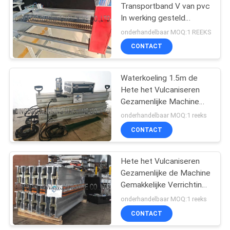
Transportband V van pvc
In werking gesteld
82
Gemakkelijk van de
onderhandelbaar MOQ:1 REEKS
Vingersnijmachine
Transportband
CONTACT
Gezamenlijke
Waterkoeling 1.5m de
Machine
Hete het Vulcaniseren
Gezamenlijke Machine
van de Pers
onderhandelbaar MOQ:1 reeks
RubberTransportband
CONTACT
34
Hete het Vulcaniseren
Rubberslangproductielij
Gezamenlijke de Machine
Gemakkelijke Verrichting
van de
onderhandelbaar MOQ:1 reeks
PersTransportband
CONTACT