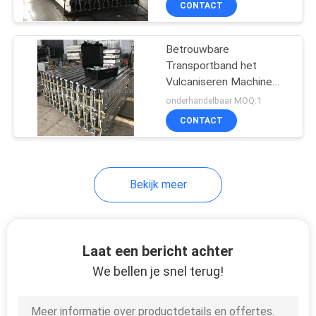
CONTACT
52
rubberpartij van
Betrouwbare
machine
Transportband het
Vulcaniseren Machine
Lichtgewicht
onderhandelbaar MOQ:1
Behandelende
CONTACT
Gemakkelijke Verrichting
27
Bekijk meer
rubberkalendermachine
Laat een bericht achter
We bellen je snel terug!
24