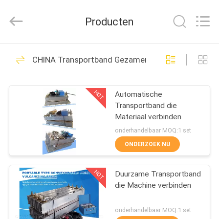
2026
Qingdao
Running
Producten
Machine
CO.,LTD.
All
Rights
Reserved.
HUIS
21
CHINA Transportband Gezamenlijke Machine
rubber het maken
PRODUCTEN
machine
HOT
Automatische
Transportband die
ONGEVEER
Materiaal verbinden
ONS
onderhandelbaar MOQ:1 set
ONDERZOEK NU
38
FABRIEKSREIS
HOT
Duurzame Transportband
rubberknedermachine
die Machine verbinden
KWALITEITSCONTROLE
onderhandelbaar MOQ:1 set