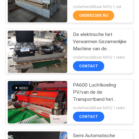
onderhandelbaar MOQ:1 set
ONDERZOEK NU
32
De koude machine
De elektrische het
Verwarmen Gezamenlijke
van de voer
Machine van de
WaterkoelingsTransportband
rubberextruder
onderhandelbaar MOQ:1 reeks
met Vrije Waterpomp
CONTACT
PA600 Luchtkoeling
25
PV/van de de
hot rubber feed
Transportband het
Gezamenlijke Machine
onderhandelbaar MOQ:1 reeks
extruder
van pvc de
CONTACT
Industrieriemen
Verbinden
Semi Automatische