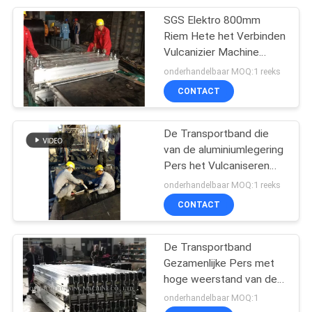
SGS Elektro 800mm
29
Riem Hete het Verbinden
rubbertegel die
Vulcanizier Machine
415V
onderhandelbaar MOQ:1 reeks
machine maakt
CONTACT
De Transportband die
van de aluminiumlegering
Pers het Vulcaniseren
50
Machine verbinden
onderhandelbaar MOQ:1 reeks
Band die Machine
CONTACT
genezen
De Transportband
Gezamenlijke Pers met
hoge weerstand van de
Aluminiumlegering voor
onderhandelbaar MOQ:1
Staal/Stoffenriemen