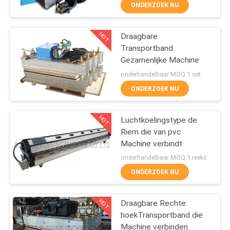
CONTACTEER
ONDERZOEK NU
ONS
HOT
Draagbare
66
Transportband
NIEUWS
Gezamenlijke Machine
rubber het mengen
onderhandelbaar MOQ:1 set
zich molenmachine
GEVALLEN
ONDERZOEK NU
SITEMAP
HOT
Luchtkoelingstype de
Riem die van pvc
Machine verbindt
PRIVACY
178
onderhandelbaar MOQ:1 reeks
POLICY
Rubber het
ONDERZOEK NU
Vulcaniseren
HOT
Draagbare Rechte
Persmachine
hoekTransportband die
Machine verbinden