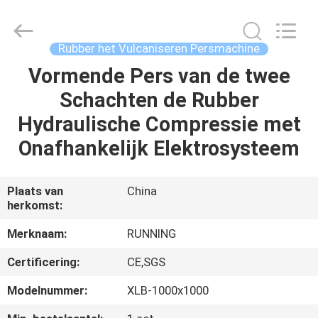
2026
Qingdao
Running
Machine
CO.,LTD.
Rubber het Vulcaniseren Persmachine
All
Rights
Reserved.
Vormende Pers van de twee
HUIS
Schachten de Rubber
PRODUCTEN
Hydraulische Compressie met
Onafhankelijk Elektrosysteem
ONGEVEER
ONS
Plaats van
China
herkomst:
FABRIEKSREIS
Merknaam:
RUNNING
Certificering:
CE,SGS
KWALITEITSCONTROLE
Modelnummer:
XLB-1000x1000