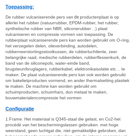
Toepassing:
De rubber vulcaniserende pers van
de
productenplaat is op
allerlei het rubber (natuurrubber, EPDM-rubber, het rubber,
synthetische rubber van NBR, siliconerubber…) plaat
vulcaniseren en compressie vormen van toepassing. De
rubberplaat vulcaniserende pers kan worden gebruikt om O-ring,
het verzegelen delen, olieverbinding, autodelen,
rubberneerstortingsstootkussen, de rubberluchtlente, zeer
belangrijke raad, medische rubberdelen, rubberflessenkurk, de
band van de siliconepols, water-einde band,
brugsteun/bruglagers, rubberkabel, elektronikaisolatie etc… te
maken. De plaat vulcaniserende pers kan ook worden gebruikt
om bakelietproducten vormend, en ander thermalsetting plastiek
te maken. De machine kan worden gebruikt om
schuimproducten, schuimhars, dun metaal te maken,
bouwmaterialencompressie het vormen.
Configuratie
1.Frame: Het materiaal is Q345-staal die gelast, en Co2-het
procédé van het beschermingslassen gebruiken. met hoge
weerstand, geen luchtgat die, niet gemakkelijke gebroken, dan