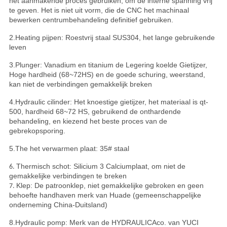
het aanmakende proces gebruiken, om de interne spanning vrij
te geven. Het is niet uit vorm, die de CNC het machinaal
bewerken centrumbehandeling definitief gebruiken.
2.Heating pijpen: Roestvrij staal SUS304, het lange gebruikende
leven
3.Plunger: Vanadium en titanium de Legering koelde Gietijzer,
Hoge hardheid (68~72HS) en de goede schuring, weerstand,
kan niet de verbindingen gemakkelijk breken
4.Hydraulic cilinder: Het knoestige gietijzer, het materiaal is qt-
500, hardheid 68~72 HS, gebruikend de onthardende
behandeling, en kiezend het beste proces van de
gebrekopsporing.
5.The het verwarmen plaat: 35# staal
Thermisch schot: Silicium 3 Calciumplaat, om niet de
6.
gemakkelijke verbindingen te breken
Klep: De patroonklep, niet gemakkelijke gebroken en geen
7.
behoefte handhaven merk van Huade (gemeenschappelijke
onderneming China-Duitsland)
8.Hydraulic pomp: Merk van de HYDRAULICAco. van YUCI