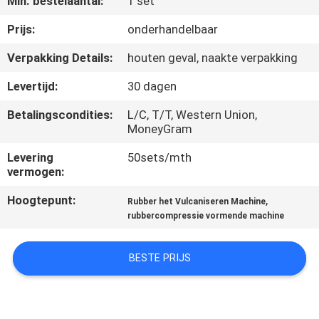
Min. bestelaantal:
1 set
CONTACTEER
ONS
Prijs:
onderhandelbaar
Verpakking Details:
houten geval, naakte verpakking
NIEUWS
Levertijd:
30 dagen
Betalingscondities:
L/C, T/T, Western Union,
GEVALLEN
MoneyGram
Levering
50sets/mth
SITEMAP
vermogen:
Hoogtepunt:
,
Rubber het Vulcaniseren Machine
PRIVACY
rubbercompressie vormende machine
POLICY
BESTE PRIJS