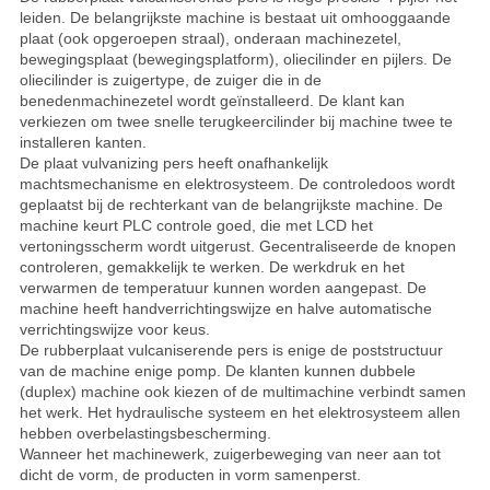
leiden. De belangrijkste machine is bestaat uit omhooggaande
plaat (ook opgeroepen straal), onderaan machinezetel,
bewegingsplaat (bewegingsplatform), oliecilinder en pijlers. De
oliecilinder is zuigertype, de zuiger die in de
benedenmachinezetel wordt geïnstalleerd. De klant kan
verkiezen om twee snelle terugkeercilinder bij machine twee te
installeren kanten.
De plaat vulvanizing pers heeft onafhankelijk
machtsmechanisme en elektrosysteem. De controledoos wordt
geplaatst bij de rechterkant van de belangrijkste machine. De
machine keurt PLC controle goed, die met LCD het
vertoningsscherm wordt uitgerust. Gecentraliseerde de knopen
controleren, gemakkelijk te werken. De werkdruk en het
verwarmen de temperatuur kunnen worden aangepast. De
machine heeft handverrichtingswijze en halve automatische
verrichtingswijze voor keus.
De rubberplaat vulcaniserende pers is enige de poststructuur
van de machine enige pomp. De klanten kunnen dubbele
(duplex) machine ook kiezen of de multimachine verbindt samen
het werk. Het hydraulische systeem en het elektrosysteem allen
hebben overbelastingsbescherming.
Wanneer het machinewerk, zuigerbeweging van neer aan tot
dicht de vorm, de producten in vorm samenperst.