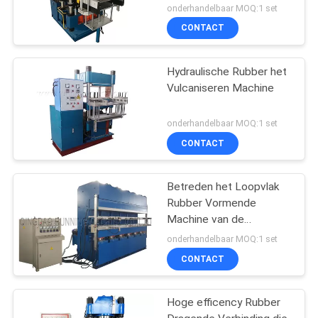
onderhandelbaar MOQ:1 set
CONTACT
Hydraulische Rubber het
Vulcaniseren Machine
onderhandelbaar MOQ:1 set
CONTACT
Betreden het Loopvlak
Rubber Vormende
Machine van de
Precuredband/Verkregen
onderhandelbaar MOQ:1 set
Band het Maken van
CONTACT
Machine
Hoge efficency Rubber