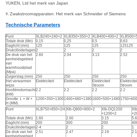
YUKEN, Ltd het merk van Japan
Zwakstroomapparaten: Het merk van Schneider of Siemens
9.
Technische Parameters
Punt
XLB240×240×2
XLB350×350×2
XLB400×400×2
XLB500×
Totale druk (Mn)
0,15
0,25
0,5
0,63
Daglicht (mm)
125
125
125
125125
Drukcilinderlagen
2
2
2
2
De druk van het
2.60
2.04
3.13
2.52
eenheidsgebied
van
warmhoudplaat
(Mpa)
Zuigerslag (mm)
250
250
250
250
Het verwarmen
Elektriciteit
Elektriciteit
Elektriciteit
Elektricitei
wijze
Stroom
Stroom
Hoofdmotormacht
2.2
2.2
2.2
2.2
(kW)
Grootte: L × W ×
1200×350×1300
1400×480×1380
1600×500×1480
1750×60
H (MM)
Punt
XLB750×850×2/4
Xlb-Q900×900×2
Xlb-DQ1200
Xl
×1200×2
×2
Totale druk (Mn)
1.60
2.00
3.15
5.
Daglicht (mm)
200
300
200
40
Drukcilinderlagen
2-4
2
2
1
De druk van het
2.51
2.47
2.19
2.
eenheidsgebied