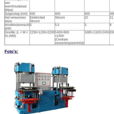
van
warmhoudplaat
(Mpa)
Zuigerslag (mm)
400
400
400
40
Het verwarmen
Elektriciteit
Stroom
22
21
wijze
Stroom
Hoofdmotormacht
3
5.5
3
8
(kW)
Grootte: (L × W ×
2250×1200×2200
1400×900
1685×1320×2450
20
H) (MM)
×2400
(Centrale
verwerkingseenheid)
Foto's: