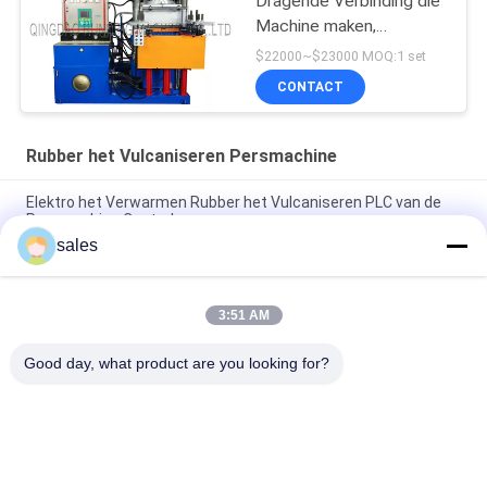
Dragende Verbinding die
Machine maken,
Vulcaniserend Machine,
$22000~$23000 MOQ:1 set
Vormende Machine
CONTACT
Rubber het Vulcaniseren Persmachine
Elektro het Verwarmen Rubber het Vulcaniseren PLC van de
Persmachine Controle
sales
Elektro het Verwarmen Hydraulische het Vulcaniseren
Machine 2 het Werk Lagen
3:51 AM
160T rubber het Vulcaniseren Persmachine Rubber Enige het
Maken Machine
Good day, what product are you looking for?
populaire categorieën
Alle
Rubber Het Maken 
Rubberknedermachine