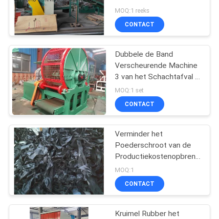
Afvalbanden
MOQ:1 reeks
CONTACT
32
De koude machine
Dubbele de Band
Verscheurende Machine
van de voer
3 van het Schachtafval -
6T/H-Capaciteits55kw *
rubberextruder
MOQ:1 set
Drijfmotor 2
CONTACT
Verminder het
25
Poederschroot van de
hot rubber feed
Productiekostenopbrengst
de Rubbermachine van
MOQ:1
extruder
de
CONTACT
Recyclingsmaalmachine
Kruimel Rubber het