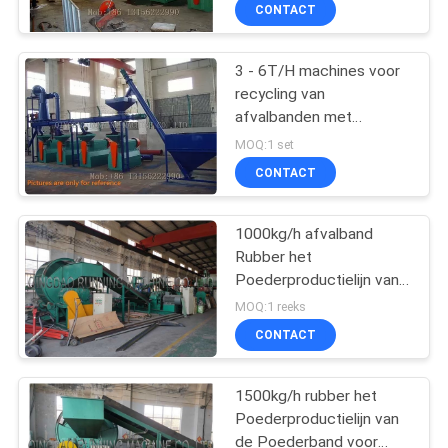
CONTACTEER
CONTACT
ONS
3 - 6T/H machines voor
66
recycling van
NIEUWS
afvalbanden met
rubber het mengen
aandrijfmotor
MOQ:1 set
zich molenmachine
GEVALLEN
CONTACT
SITEMAP
1000kg/h afvalband
Rubber het
Poederproductielijn van
PRIVACY
178
de Recyclingsmachine
MOQ:1 reeks
POLICY
Rubber het
CONTACT
Vulcaniseren
1500kg/h rubber het
Persmachine
Poederproductielijn van
de Poederband voor