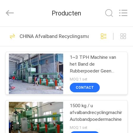
2026
Qingdao
Running
Producten
Machine
CO.,LTD.
All
Rights
Reserved.
HUIS
21
CHINA Afvalband Recyclingsmachine
rubber het maken
PRODUCTEN
machine
1~3 TPH Machine van
het Band de
ONGEVEER
Rubberpoeder Geen
ONS
Verontreiniging Hoge
MOQ:1 set
veiligheid
CONTACT
38
FABRIEKSREIS
1500 kg / u
rubberknedermachine
afvalbandrecyclingmachine
KWALITEITSCONTROLE
Autobandpoedermachine
MOQ:1 set