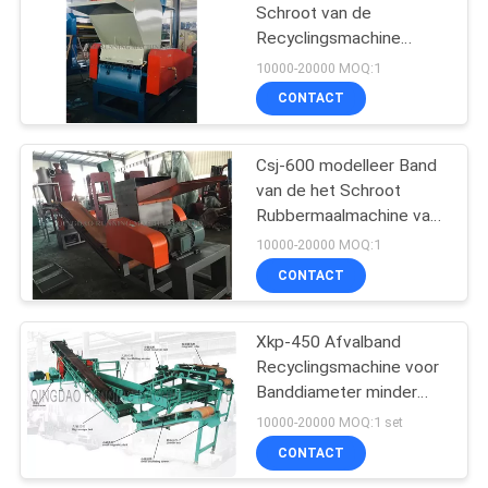
Schroot van de
Recyclingsmachine
82
Rubber
10000-20000 MOQ:1
Recyclingsproductielijn
Transportband
CONTACT
Gezamenlijke
Csj-600 modelleer Band
Machine
van de het Schroot
Rubbermaalmachine van
het Recyclingsmateriaal
10000-20000 MOQ:1
de Machinehoge
CONTACT
34
snelheid
Xkp-450 Afvalband
Rubberslangproductielij
Recyclingsmachine voor
Banddiameter minder
dan 1200mm
10000-20000 MOQ:1 set
CONTACT