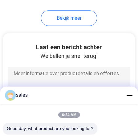
29
Bekijk meer
rubbertegel die
machine maakt
Laat een bericht achter
We bellen je snel terug!
50
Band die Machine
sales
genezen
6:34 AM
Good day, what product are you looking for?