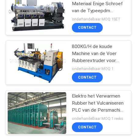
Materiaal Enige Schroef
van de Typeepdm
82
Rubberuitdrijving
onderhandelbaar MOQ:1SET
Transportband
CONTACT
Gezamenlijke
800KG/H de koude
Machine
Machine van de Voer
Rubberextruder voor
Bandloopvlak Rim Band
onderhandelbaar MOQ:1
CONTACT
34
Elektro het Verwarmen
Rubberslangproductielij
Rubber het Vulcaniseren
PLC van de Persmachine
Controle
onderhandelbaar MOQ:1 reeks
CONTACT