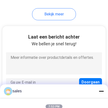
29
Bekijk meer
rubbertegel die
machine maakt
Laat een bericht achter
We bellen je snel terug!
50
Band die Machine
genezen
sales
7:53 PM