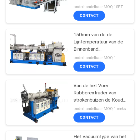
Productie
onderhandelbaar MOQ:1SET
CONTACT
32
De koude machine
150mm van de de
Lijntemperatuur van de
van de voer
Binnenband
Rubberuitdrijving de
rubberextruder
onderhandelbaar MOQ:1
Controlesysteem
CONTACT
Van de het Voer
25
Rubberextruder van
hot rubber feed
strokenbuizen de Koude
Pomp van de de
onderhandelbaar MOQ:1 reeks
extruder
Machineomloop
CONTACT
Het vacuümtype van het