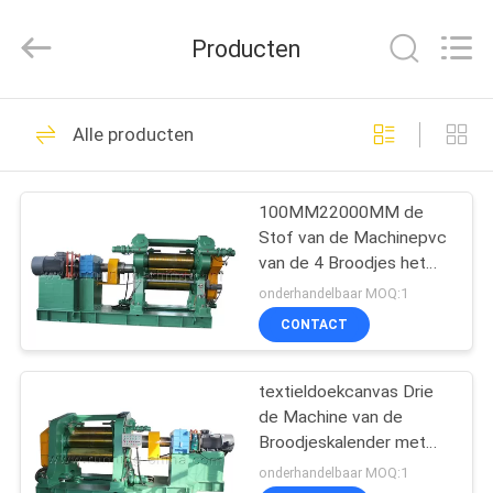
2026
Qingdao
Running
Producten
Machine
CO.,LTD.
All
Rights
Reserved.
HUIS
21
Alle producten
rubber het maken
PRODUCTEN
machine
100MM22000MM de
Stof van de Machinepvc
ONGEVEER
van de 4 Broodjes het
ONS
Rubberkalender
onderhandelbaar MOQ:1
Kalanderen
CONTACT
38
FABRIEKSREIS
textieldoekcanvas Drie
rubberknedermachine
de Machine van de
KWALITEITSCONTROLE
Broodjeskalender met
PLC Controle
onderhandelbaar MOQ:1