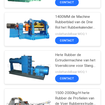
CONTACTEER
CONTACT
ONS
1400MM de Machine
66
Rubberblad van de Drie
NIEUWS
Rol het Rubberkalender
rubber het mengen
Uitdrijven
onderhandelbaar MOQ:1
zich molenmachine
GEVALLEN
CONTACT
SITEMAP
Hete Rubber de
Extrudermachine van het
Voersilicone voor Slang
PRIVACY
178
en Draad
onderhandelbaar MOQ:1
POLICY
Rubber het
CONTACT
Vulcaniseren
1500-2000kg/H hete
Persmachine
Rubber de Profielen van
de Voer Rubberextruder