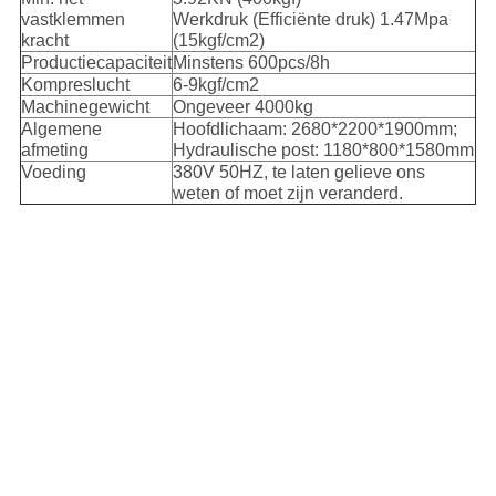
vastklemmen
Werkdruk (Efficiënte druk) 1.47Mpa
kracht
(15kgf/cm2)
Productiecapaciteit
Minstens 600pcs/8h
Kompreslucht
6-9kgf/cm2
Machinegewicht
Ongeveer 4000kg
Algemene
Hoofdlichaam: 2680*2200*1900mm;
afmeting
Hydraulische post: 1180*800*1580mm
Voeding
380V 50HZ, te laten gelieve ons
weten of moet zijn veranderd.