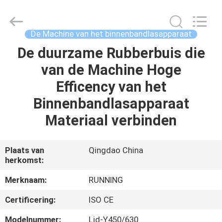
2026
Qingdao
Running
Machine
CO.,LTD.
De Machine van het binnenbandlasapparaat
All
Rights
Reserved.
De duurzame Rubberbuis die
HUIS
van de Machine Hoge
PRODUCTEN
Efficency van het
Binnenbandlasapparaat
ONGEVEER
Materiaal verbinden
ONS
Plaats van
Qingdao China
herkomst:
FABRIEKSREIS
Merknaam:
RUNNING
KWALITEITSCONTROLE
Certificering:
ISO CE
Modelnummer:
Ljd-Y450/630