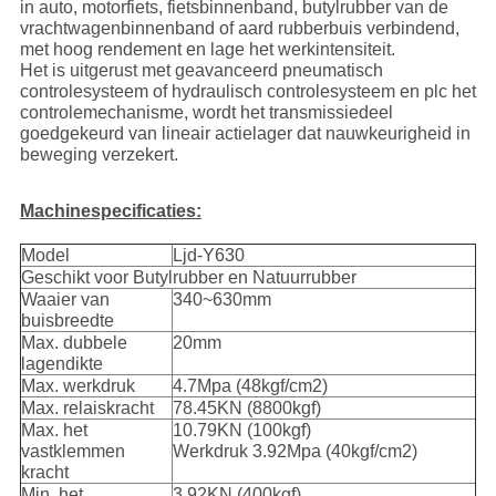
in auto, motorfiets, fietsbinnenband, butylrubber van de
vrachtwagenbinnenband of aard rubberbuis verbindend,
met hoog rendement en lage het werkintensiteit.
Het is uitgerust met geavanceerd pneumatisch
controlesysteem of hydraulisch controlesysteem en plc het
controlemechanisme, wordt het transmissiedeel
goedgekeurd van lineair actielager dat nauwkeurigheid in
beweging verzekert.
Machinespecificaties:
Model
Ljd-Y630
Geschikt voor Butylrubber en Natuurrubber
Waaier van
340~630mm
buisbreedte
Max. dubbele
20mm
lagendikte
Max. werkdruk
4.7Mpa (48kgf/cm2)
Max. relaiskracht
78.45KN (8800kgf)
Max. het
10.79KN (100kgf)
vastklemmen
Werkdruk 3.92Mpa (40kgf/cm2)
kracht
Min. het
3.92KN (400kgf)