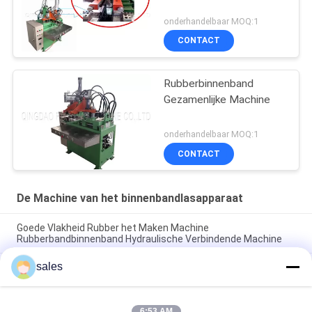
onderhandelbaar MOQ:1
CONTACT
Rubberbinnenband
Gezamenlijke Machine
onderhandelbaar MOQ:1
CONTACT
De Machine van het binnenbandlasapparaat
Goede Vlakheid Rubber het Maken Machine
Rubberbandbinnenband Hydraulische Verbindende Machine
sales
De duurzame Rubberbuis die van de Machine Hoge Efficency
van het Binnenbandlasapparaat Materiaal verbinden
Pneumatische Binnenband Gezamenlijke Machine 2 - 20mm
6:53 AM