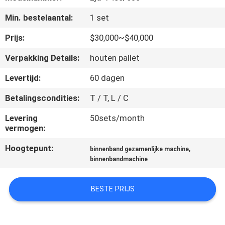
CONTACTEER
Min. bestelaantal:
1 set
ONS
Prijs:
$30,000~$40,000
NIEUWS
Verpakking Details:
houten pallet
Levertijd:
60 dagen
GEVALLEN
Betalingscondities:
T / T, L / C
SITEMAP
Levering
50sets/month
vermogen:
PRIVACY
Hoogtepunt:
,
binnenband gezamenlijke machine
binnenbandmachine
POLICY
BESTE PRIJS