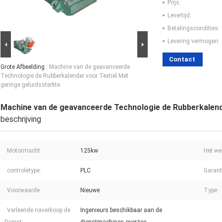
Prijs:
Levertijd:
Betalingscondities:
Levering vermogen:
Contact
Grote Afbeelding :
Machine van de geavanceerde
Technologie de Rubberkalender voor Textiel Met
geringe geluidssterkte
Machine van de geavanceerde Technologie de Rubberkalende
beschrijving
Motormacht:
125kw
Het we
controletype:
PLC
Garant
Voorwaarde:
Nieuwe
Type:
Verleende naverkoop de
Ingenieurs beschikbaar aan de