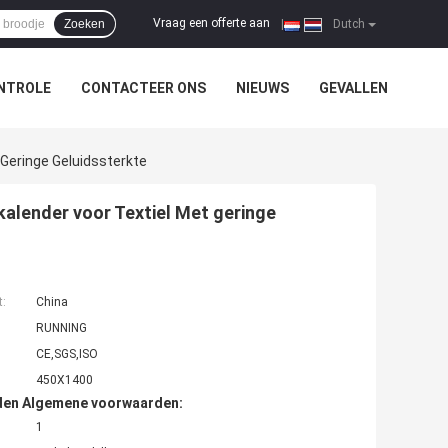
Vraag een offerte aan
Zoeken
|
Dutch
NTROLE
CONTACTEER ONS
NIEUWS
GEVALLEN
Geringe Geluidssterkte
alender voor Textiel Met geringe
t:
China
RUNNING
CE,SGS,ISO
450X1400
den Algemene voorwaarden:
1