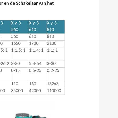
or en de Schakelaar van het
-3-
X-y-3-
X-y-3-
X-y-3-
0
560
610
810
0
560
610
810
00
1650
1730
2130
.5: 1
1:1.5: 1
1:1.4: 1
1:1: 1
-26.2
3-30
5.4-54
3-30
0
0-15
0.5-25
0.2-25
110
160
132x3
000
35000
42000
110000