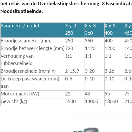
het relais van de Overbelastingsbescherming, 3 Faseindicat
Noodsituatieeinde.
Parameter/model
X-y-3-
X-y-3-
X-y-3-
X-y
250
360
400
45
Broodjesdiameter (mm)
250
360
400
45
Broodje het werk lengte (mm)
720
1120
1200
14
Verhouding van
1:1
1:1
1:1
1:1
rubbersnelheid
Broodjessnelheid (m/min)
2-15.9
3-20
3-26
2.6
De kneep past waaier (mm)
0-6
0-10
0-10
0-1
aan
Motormacht (kW)
22
45
55
75
Gewicht (kg)
5500
14000
18000
21