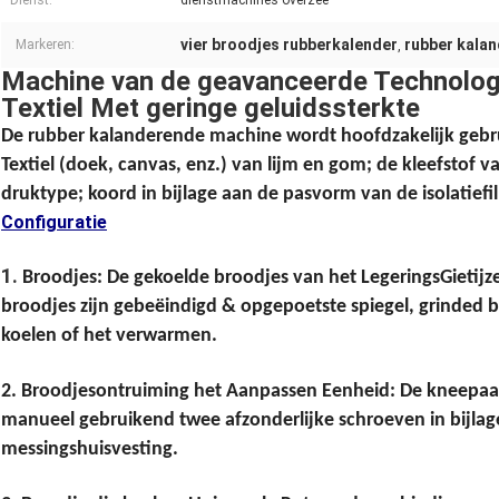
Dienst:
dienstmachines overzee
vier broodjes rubberkalender
rubber kala
Markeren:
,
Machine van de geavanceerde Technolog
Textiel Met geringe geluidssterkte
De rubber kalanderende machine wordt hoofdzakelijk gebru
Textiel (doek, canvas, enz.) van lijm en gom; de kleefstof 
druktype; koord in bijlage aan de pasvorm van de isolatiefil
Configuratie
1.
Broodjes: De gekoelde broodjes van het LegeringsGietij
broodjes zijn gebeëindigd & opgepoetste spiegel, grinded 
koelen of het verwarmen.
2. Broodjesontruiming het Aanpassen Eenheid: De kneepaa
manueel gebruikend twee afzonderlijke schroeven in bijlag
messingshuisvesting.