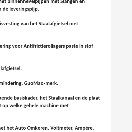
 met binnennevelpijpen met Slangen en
n de leveringspijp.
svesting van het Staalafgietsel met
ng voor Antifrictierollagers paste in stof
afgietsel.
ermindering, GuoMao-merk.
ende basiskader, het Staalkanaal en de plaat
t op welke gehele machine met
l met het Auto Omkeren, Voltmeter, Ampère,