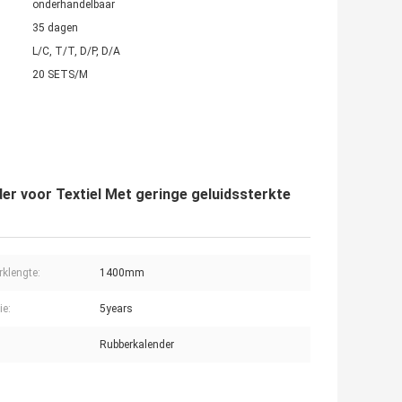
onderhandelbaar
35 dagen
L/C, T/T, D/P, D/A
20 SETS/M
r voor Textiel Met geringe geluidssterkte
rklengte:
1400mm
ie:
5years
Rubberkalender