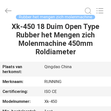
2026
Qingdao
Running
Machine
CO.,LTD.
Rubber het mengen zich molenmachine
All
Rights
Reserved.
Xk-450 18 Duim Open Type
HUIS
Rubber het Mengen zich
PRODUCTEN
Molenmachine 450mm
Roldiameter
ONGEVEER
ONS
Plaats van
Qingdao China
herkomst:
FABRIEKSREIS
Merknaam:
RUNNING
Certificering:
ISO CE
KWALITEITSCONTROLE
Modelnummer:
Xk-450