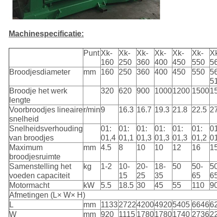
Machinespecificatie:
Punt
Xk-
Xk-
Xk-
Xk-
Xk-
Xk-
X
160
250
360
400
450
550
5
Broodjesdiameter
mm
160
250
360
400
450
550
5
5
Broodje het werk
320
620
900
1000
1200
1500
1
lengte
Voorbroodjes lineaire
r/min
9
16.3
16.7
19.3
21.8
22.5
2
snelheid
Snelheidsverhouding
01:
01:
01:
01:
01:
01:
01
van broodjes
01,4
01,1
01,3
01,3
01,3
01,2
0
Maximum
mm
4.5
8
10
10
12
16
1
broodjesruimte
Samenstelling het
kg
1-2
10-
20-
18-
50
50-
5
voeden capaciteit
15
25
35
65
6
Motormacht
kW
5.5
18.5
30
45
55
110
9
Afmetingen (L× W× H)
L
mm
1133
2722
4200
4920
5405
6646
6
W
mm
920
1115
1780
1780
1740
2736
2