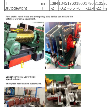
H
mm
1394
1345
1760
1800
1790
2105
2
Brutogewicht
T
~2
~3.2
~6.5
~8
~11.4
~22
~