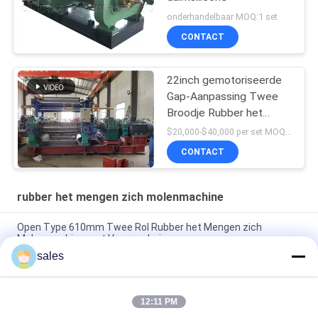
onderhandelbaar MOQ:1 set
CONTACT
22inch gemotoriseerde
Gap-Aanpassing Twee
Broodje Rubber het
Mengen zich
$20,000-$40,000 per set MOQ:1 reeks
Molenmachine met
CONTACT
Voorraadmixer
rubber het mengen zich molenmachine
Open Type 610mm Twee Rol Rubber het Mengen zich
Molenmachine met Voorraadmixer
sales
Rubbersamenstelling het Mengen zich Molenmachine xk-450
Diameter 48 van de 18 duimrol“ Lengte
12:11 PM
16 de Samenstelling van de Duim Open Molen Rubber het