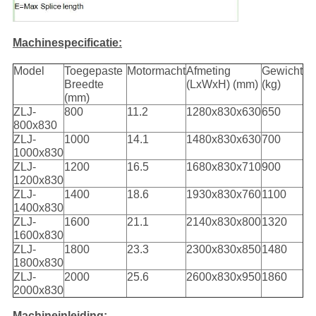
Machinespecificatie:
Model
Toegepaste
Motormacht
Afmeting
Gewicht
Breedte
(LxWxH) (mm)
(kg)
(mm)
ZLJ-
800
11.2
1280x830x630
650
800x830
ZLJ-
1000
14.1
1480x830x630
700
1000x830
ZLJ-
1200
16.5
1680x830x710
900
1200x830
ZLJ-
1400
18.6
1930x830x760
1100
1400x830
ZLJ-
1600
21.1
2140x830x800
1320
1600x830
ZLJ-
1800
23.3
2300x830x850
1480
1800x830
ZLJ-
2000
25.6
2600x830x950
1860
2000x830
Machineinleiding: