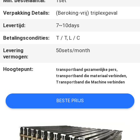
Min. bestelaantal:
1set
CONTACTEER
ONS
Verpakking Details:
(Beroking-vrij) triplexgeval
Levertijd:
7~10days
NIEUWS
Betalingscondities:
T / T, L / C
Levering
50sets/month
GEVALLEN
vermogen:
Hoogtepunt:
,
transportband gezamenlijke pers
SITEMAP
,
transportband die materiaal verbinden
Transportband die Machine verbinden
PRIVACY
BESTE PRIJS
POLICY