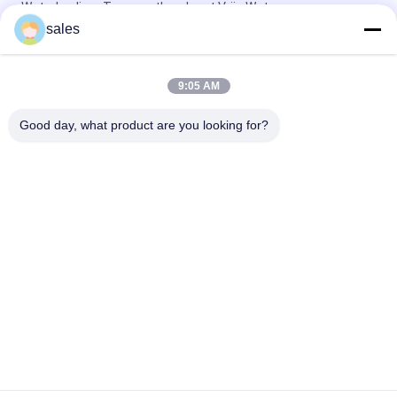
WaterkoelingsTransportband met Vrije Waterpomp
sales
PA600 Luchtkoeling PV/van de de Transportband het
Gezamenlijke Machine van pvc de Industrieriemen Verbinden
9:05 AM
Semi Automatische Transportband V van pvc In werking
gesteld Gemakkelijk van de Vingersnijmachine
Good day, what product are you looking for?
populaire categorieën
Alle
Rubber Het Maken 
Rubberknedermachine
Machine
Rubber Het Mengen 
Rubber Het 
Zich Molenmachine
Vulcaniseren 
Persmachine
De Koude Machine 
Hot Rubber Feed 
Van De Voer 
Extruder
Rubberextruder
Transportband 
Rubberslangproductielijn
Gezamenlijke 