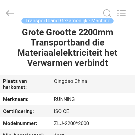
2026
Qingdao
Running
Machine
CO.,LTD.
Transportband Gezamenlijke Machine
All
Rights
Reserved.
Grote Grootte 2200mm
HUIS
Transportband die
PRODUCTEN
Materiaalelektriciteit het
Verwarmen verbindt
ONGEVEER
ONS
Plaats van
Qingdao China
herkomst:
FABRIEKSREIS
Merknaam:
RUNNING
Certificering:
ISO CE
KWALITEITSCONTROLE
Modelnummer:
ZLJ-2200*2000