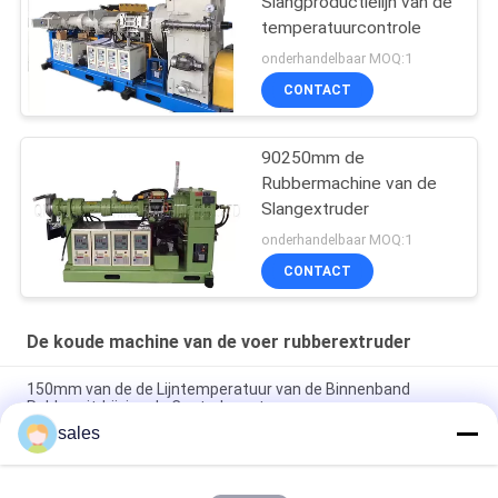
Slangproductielijn van de
temperatuurcontrole
onderhandelbaar MOQ:1
CONTACT
90250mm de
Rubbermachine van de
Slangextruder
onderhandelbaar MOQ:1
CONTACT
De koude machine van de voer rubberextruder
150mm van de de Lijntemperatuur van de Binnenband
Rubberuitdrijving de Controlesysteem
sales
Van de het Voer Rubberextruder van strokenbuizen de Koude
Pomp van de de Machineomloop