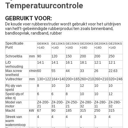
Temperatuurcontrole
GEBRUIKT VOOR:
De koude voer rubberextruder wordt gebruikt voor het uitdrijven
van helft-gebeëindigde rubberproducten zoals binnenband,
bandloopvlak, randband, rubber
Specificatie
GE90KS
GE120KS
GE150KS
GE200KS
GE200KS
GE250KS
Punt
×14D
×14D
×16D
×18D
×18D
×14D
Schroefdia
mm
90
120
150
200
200
250
L/D
14:1
14:1
16:1
18:1
12:1
12:1
verhouding
Max.screw
r/min
60
55
44
33
26
22.63
snelheid
Vultrechter
mm
13
0×122
16
4×140
20
0×165
26
0×210
26
0×210
32
0×246
Rij qty van
8
10
10
12
10
10
speld
Speld qty.of
6
6
8
10
10
12
elke rij
Model van
Z4-200-
Z4-200-
Z4-250-
Z4-280-
Z4-280-
Z4-280-
motor
21
31
21
32
11
32
Macht
kW
67
90
185
315
250
315
Streek van
4
4
4
4
3
4
warm
wateromloop