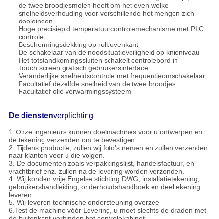
de twee broodjesmolen heeft om het even welke
snelheidsverhouding voor verschillende het mengen zich
doeleinden
Hoge precisiepid temperatuurcontrolemechanisme met PLC
controle
Beschermingsdekking op rolbovenkant
De schakelaar van de noodsituatieveiligheid op knieniveau
Het totstandkomingssluiten schakelt controlebord in
Touch screen grafisch gebruikersinterface
Veranderlijke snelheidscontrole met frequentieomschakelaar
Facultatief dezelfde snelheid van de twee broodjes
Facultatief olie verwarmingssysteem
De diensten
verplichting
1.
Onze ingenieurs kunnen doelmachines voor u ontwerpen en
de tekening verzenden om te bevestigen.
2. Tijdens productie, zullen wij foto's nemen en zullen verzenden
naar klanten voor u die volgen.
3. De documenten zoals verpakkingslijst, handelsfactuur, en
vrachtbrief enz. zullen na de levering worden verzonden.
4. Wij konden vrije Engelse stichting DWG, installatietekening,
gebruikershandleiding, onderhoudshandboek en deeltekening
leveren.
5. Wij leveren technische ondersteuning overzee
6.Test de machine vóór Levering, u moet slechts de draden met
de buitenkant verbinden het controlekabinet.