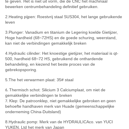
te geven. Het is niet uit vorm, die de CNC het machinaal
bewerken centrumbehandeling definitief gebruiken.
2.Heating pijpen: Roestvrij staal SUS304, het lange gebruikende
leven
3.Plunger: Vanadium en titanium de Legering koelde Gietijzer,
Hoge hardheid (68~72HS) en de goede schuring, weerstand,
kan niet de verbindingen gemakkelijk breken
4.Hydraulic cilinder: Het knoestige gietijzer, het materiaal is qt-
500, hardheid 68~72 HS, gebruikend de onthardende
behandeling, en kiezend het beste proces van de
gebrekopsporing.
5.The het verwarmen plaat: 35# staal
Thermisch schot: Silicium 3 Calciumplaat, om niet de
6.
gemakkelijke verbindingen te breken
Klep: De patroonklep, niet gemakkelijke gebroken en geen
7.
behoefte handhaven merk van Huade (gemeenschappelijke
onderneming China-Duitsland)
8.Hydraulic pomp: Merk van de HYDRAULICAco. van YUCI
YUKEN, Ltd het merk van Japan