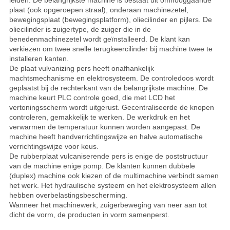
leiden. De belangrijkste machine is bestaat uit omhooggaande
plaat (ook opgeroepen straal), onderaan machinezetel,
bewegingsplaat (bewegingsplatform), oliecilinder en pijlers. De
oliecilinder is zuigertype, de zuiger die in de
benedenmachinezetel wordt geïnstalleerd. De klant kan
verkiezen om twee snelle terugkeercilinder bij machine twee te
installeren kanten.
De plaat vulvanizing pers heeft onafhankelijk
machtsmechanisme en elektrosysteem. De controledoos wordt
geplaatst bij de rechterkant van de belangrijkste machine. De
machine keurt PLC controle goed, die met LCD het
vertoningsscherm wordt uitgerust. Gecentraliseerde de knopen
controleren, gemakkelijk te werken. De werkdruk en het
verwarmen de temperatuur kunnen worden aangepast. De
machine heeft handverrichtingswijze en halve automatische
verrichtingswijze voor keus.
De rubberplaat vulcaniserende pers is enige de poststructuur
van de machine enige pomp. De klanten kunnen dubbele
(duplex) machine ook kiezen of de multimachine verbindt samen
het werk. Het hydraulische systeem en het elektrosysteem allen
hebben overbelastingsbescherming.
Wanneer het machinewerk, zuigerbeweging van neer aan tot
dicht de vorm, de producten in vorm samenperst.