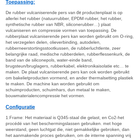
Toepassing:
De rubber vulcaniserende pers van
de
productenplaat is op
allerlei het rubber (natuurrubber, EPDM-rubber, het rubber,
synthetische rubber van NBR, siliconerubber…) plaat
vulcaniseren en compressie vormen van toepassing. De
rubberplaat vulcaniserende pers kan worden gebruikt om O-ring,
het verzegelen delen, olieverbinding, autodelen,
rubberneerstortingsstootkussen, de rubberluchtlente, zeer
belangrijke raad, medische rubberdelen, rubberflessenkurk, de
band van de siliconepols, water-einde band,
brugsteun/bruglagers, rubberkabel, elektronikaisolatie etc… te
maken. De plaat vulcaniserende pers kan ook worden gebruikt
om bakelietproducten vormend, en ander thermalsetting plastiek
te maken. De machine kan worden gebruikt om
schuimproducten, schuimhars, dun metaal te maken,
bouwmaterialencompressie het vormen.
Configuratie
1.Frame: Het materiaal is Q345-staal die gelast, en Co2-het
procédé van het beschermingslassen gebruiken. met hoge
weerstand, geen luchtgat die, niet gemakkelijke gebroken, dan
het aanmakende proces gebruiken, om de interne spanning vrij