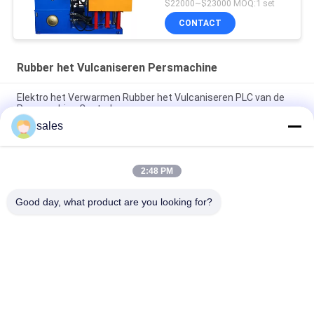
Vulcaniserend Machine,
$22000~$23000 MOQ:1 set
Vormende Machine
CONTACT
Rubber het Vulcaniseren Persmachine
Elektro het Verwarmen Rubber het Vulcaniseren PLC van de
Persmachine Controle
sales
Elektro het Verwarmen Hydraulische het Vulcaniseren
Machine 2 het Werk Lagen
2:48 PM
160T rubber het Vulcaniseren Persmachine Rubber Enige het
Maken Machine
Good day, what product are you looking for?
populaire categorieën
Alle
Rubber Het Maken 
Rubberknedermachine
Machine
Rubber Het Mengen 
Rubber Het 