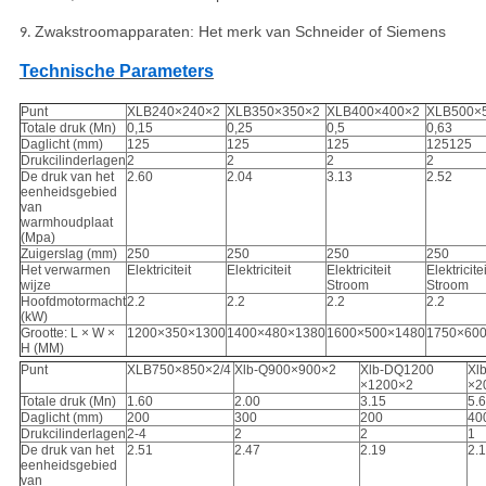
Zwakstroomapparaten: Het merk van Schneider of Siemens
9.
Technische Parameters
Punt
XLB240×240×2
XLB350×350×2
XLB400×400×2
XLB500×
Totale druk (Mn)
0,15
0,25
0,5
0,63
Daglicht (mm)
125
125
125
125125
Drukcilinderlagen
2
2
2
2
De druk van het
2.60
2.04
3.13
2.52
eenheidsgebied
van
warmhoudplaat
(Mpa)
Zuigerslag (mm)
250
250
250
250
Het verwarmen
Elektriciteit
Elektriciteit
Elektriciteit
Elektricitei
wijze
Stroom
Stroom
Hoofdmotormacht
2.2
2.2
2.2
2.2
(kW)
Grootte: L × W ×
1200×350×1300
1400×480×1380
1600×500×1480
1750×60
H (MM)
Punt
XLB750×850×2/4
Xlb-Q900×900×2
Xlb-DQ1200
Xl
×1200×2
×2
Totale druk (Mn)
1.60
2.00
3.15
5.
Daglicht (mm)
200
300
200
40
Drukcilinderlagen
2-4
2
2
1
De druk van het
2.51
2.47
2.19
2.
eenheidsgebied
van