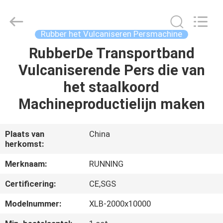
2026
Qingdao
Running
Machine
CO.,LTD.
Rubber het Vulcaniseren Persmachine
All
Rights
Reserved.
RubberDe Transportband
HUIS
Vulcaniserende Pers die van
PRODUCTEN
het staalkoord
Machineproductielijn maken
ONGEVEER
ONS
Plaats van
China
herkomst:
FABRIEKSREIS
Merknaam:
RUNNING
Certificering:
CE,SGS
KWALITEITSCONTROLE
Modelnummer:
XLB-2000x10000