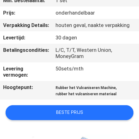
Min. bestelaantal:
1 set
CONTACTEER
ONS
Prijs:
onderhandelbaar
Verpakking Details:
houten geval, naakte verpakking
NIEUWS
Levertijd:
30 dagen
Betalingscondities:
L/C, T/T, Western Union,
GEVALLEN
MoneyGram
Levering
50sets/mth
SITEMAP
vermogen:
Hoogtepunt:
,
Rubber het Vulcaniseren Machine
PRIVACY
rubber het vulcaniseren materiaal
POLICY
BESTE PRIJS