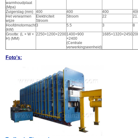
warmhoudplaat
(Mpa)
Zuigerslag (mm)
400
400
400
40
Het verwarmen
Elektriciteit
Stroom
22
21
wijze
Stroom
Hoofdmotormacht
3
5.5
3
8
(kW)
Grootte: (L × W ×
2250×1200×2200
1400×900
1685×1320×2450
20
H) (MM)
×2400
(Centrale
verwerkingseenheid)
Foto's: