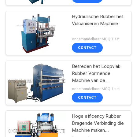
Hydraulische Rubber het
Vulcaniseren Machine
onderhandelbaar MOQ:1 set
CONTACT
Betreden het Loopvlak
Rubber Vormende
Machine van de
Precuredband/Verkregen
onderhandelbaar MOQ:1 set
Band het Maken van
CONTACT
Machine
Hoge efficency Rubber
Dragende Verbinding die
Machine maken,