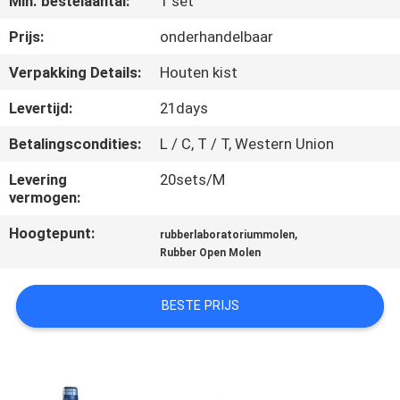
Min. bestelaantal:
1 set
CONTACTEER
ONS
Prijs:
onderhandelbaar
Verpakking Details:
Houten kist
NIEUWS
Levertijd:
21days
Betalingscondities:
L / C, T / T, Western Union
GEVALLEN
Levering
20sets/M
vermogen:
SITEMAP
Hoogtepunt:
,
rubberlaboratoriummolen
Rubber Open Molen
PRIVACY
POLICY
BESTE PRIJS