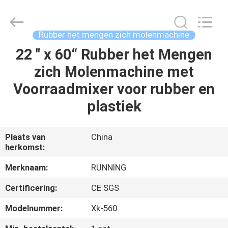
2026
Qingdao
Running
Machine
CO.,LTD.
Rubber het mengen zich molenmachine
All
Rights
Reserved.
22 " x 60“ Rubber het Mengen
HUIS
zich Molenmachine met
PRODUCTEN
Voorraadmixer voor rubber en
plastiek
ONGEVEER
ONS
Plaats van
China
herkomst:
FABRIEKSREIS
Merknaam:
RUNNING
Certificering:
CE SGS
KWALITEITSCONTROLE
Modelnummer:
Xk-560