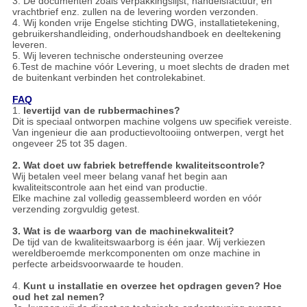
3. De documenten zoals verpakkingslijst, handelsfactuur, en
vrachtbrief enz. zullen na de levering worden verzonden.
4. Wij konden vrije Engelse stichting DWG, installatietekening,
gebruikershandleiding, onderhoudshandboek en deeltekening
leveren.
5. Wij leveren technische ondersteuning overzee
6.Test de machine vóór Levering, u moet slechts de draden met
de buitenkant verbinden het controlekabinet.
FAQ
1.
levertijd van de rubbermachines?
Dit is speciaal ontworpen machine volgens uw specifiek vereiste.
Van ingenieur die aan productievoltooiing ontwerpen, vergt het
ongeveer 25 tot 35 dagen.
2. Wat doet uw fabriek betreffende kwaliteitscontrole?
Wij betalen veel meer belang vanaf het begin aan
kwaliteitscontrole aan het eind van productie.
Elke machine zal volledig geassembleerd worden en vóór
verzending zorgvuldig getest.
3. Wat is de waarborg van de machinekwaliteit?
De tijd van de kwaliteitswaarborg is één jaar. Wij verkiezen
wereldberoemde merkcomponenten om onze machine in
perfecte arbeidsvoorwaarde te houden.
4.
Kunt u installatie en overzee het opdragen geven? Hoe
oud het zal nemen?