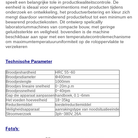
speelt een belangrijke tole in productkwaliteitscontrole. De
eenheid is ideaal voor experimentions met producten tijdens
onderzoek en ontwikkeling, het productverbetering en kleur zich
mengt daardoor verminderend productiefout tot een minimum en
bewarend productiekosten. Dit ontwierp spelicallly
laboratoriummachines van compacte bouw, met geringe
geluidssterkte en veiligheid. bovendien is de machine
beschikbaar aan spar met een temperatutecontrolemechanisme
om maximumtemperatuuruniformiteit op de roloppervlakte te
verzekeren
Technische Parameter
Broodjeshardheid
HRC 55~60
Broodjesdiameter
Φ400mm
Broodjeslengte
1000mm
Broodjes lineaire snelheid
0~20m.p.m
Broodjessnelheid
0~40rpm
Gap die apparaat aanpassen
handboek, 0.1~6mm
Het voeden hoeveelheid
18~35kg
Reductiemiddel
toestelreductiemiddel
Veiligheidsapparaat
aanrakingstype van noodsituatieeinde
Stroomverzoek
3ph~380V, 26A
Foto's: