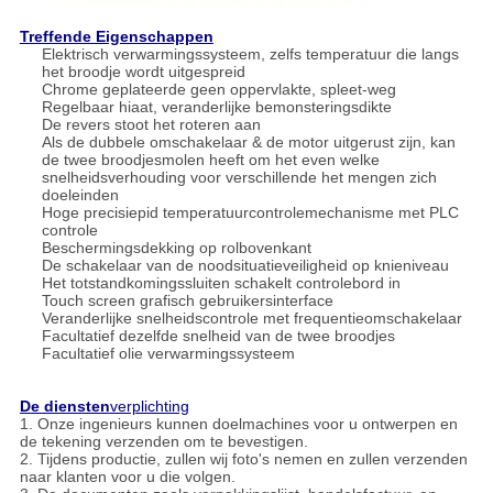
Treffende Eigenschappen
Elektrisch verwarmingssysteem, zelfs temperatuur die langs
het broodje wordt uitgespreid
Chrome geplateerde geen oppervlakte, spleet-weg
Regelbaar hiaat, veranderlijke bemonsteringsdikte
De revers stoot het roteren aan
Als de dubbele omschakelaar & de motor uitgerust zijn, kan
de twee broodjesmolen heeft om het even welke
snelheidsverhouding voor verschillende het mengen zich
doeleinden
Hoge precisiepid temperatuurcontrolemechanisme met PLC
controle
Beschermingsdekking op rolbovenkant
De schakelaar van de noodsituatieveiligheid op knieniveau
Het totstandkomingssluiten schakelt controlebord in
Touch screen grafisch gebruikersinterface
Veranderlijke snelheidscontrole met frequentieomschakelaar
Facultatief dezelfde snelheid van de twee broodjes
Facultatief olie verwarmingssysteem
De diensten
verplichting
1. Onze ingenieurs kunnen doelmachines voor u ontwerpen en
de tekening verzenden om te bevestigen.
2. Tijdens productie, zullen wij foto's nemen en zullen verzenden
naar klanten voor u die volgen.