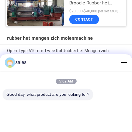
Broodje Rubber het
Mengen zich
$20,000-$40,000 per set MOQ:1 reeks
Molenmachine met
CONTACT
Voorraadmixer
rubber het mengen zich molenmachine
Open Type 610mm Twee Rol Rubber het Mengen zich
Molenmachine met Voorraadmixer
sales
Rubbersamenstelling het Mengen zich Molenmachine xk-450
Diameter 48 van de 18 duimrol“ Lengte
5:02 AM
16 de Samenstelling van de Duim Open Molen Rubber het
Mengen zich Machine37kw Drijfmotor
Good day, what product are you looking for?
populaire categorieën
Alle
Rubber Het Maken 
Rubberknedermachine
Machine