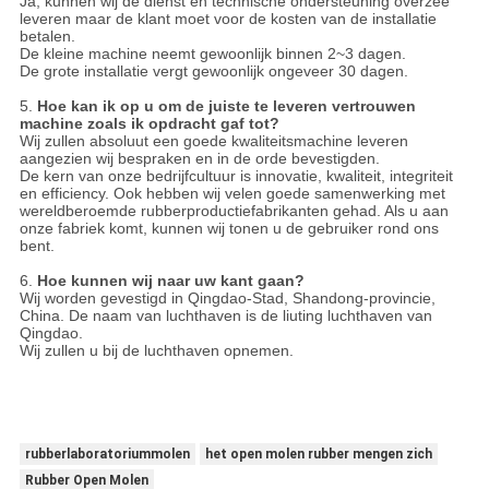
Ja, kunnen wij de dienst en technische ondersteuning overzee
leveren maar de klant moet voor de kosten van de installatie
betalen.
De kleine machine neemt gewoonlijk binnen 2~3 dagen.
De grote installatie vergt gewoonlijk ongeveer 30 dagen.
5.
Hoe kan ik op u om de juiste te leveren vertrouwen
machine zoals ik opdracht gaf tot?
Wij zullen absoluut een goede kwaliteitsmachine leveren
aangezien wij bespraken en in de orde bevestigden.
De kern van onze bedrijfcultuur is innovatie, kwaliteit, integriteit
en efficiency. Ook hebben wij velen goede samenwerking met
wereldberoemde rubberproductiefabrikanten gehad. Als u aan
onze fabriek komt, kunnen wij tonen u de gebruiker rond ons
bent.
6.
Hoe kunnen wij naar uw kant gaan?
Wij worden gevestigd in Qingdao-Stad, Shandong-provincie,
China. De naam van luchthaven is de liuting luchthaven van
Qingdao.
Wij zullen u bij de luchthaven opnemen.
rubberlaboratoriummolen
het open molen rubber mengen zich
Rubber Open Molen