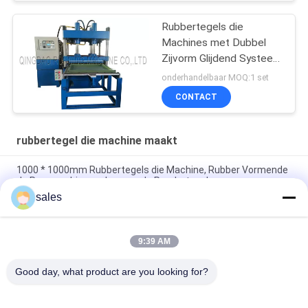
Rubbertegels die
Machines met Dubbel
Zijvorm Glijdend Systeem
vervaardigen
onderhandelbaar MOQ:1 set
CONTACT
rubbertegel die machine maakt
1000 * 1000mm Rubbertegels die Machine, Rubber Vormende
de Persmachine maken van de Poedertegel
sales
50T / 80T/120T-Rubber het Poedertegel die van de
drukspeelplaats Makend Machine vulcaniseren
9:39 AM
1000 * 1000mm Met elkaar verbindende Rubbertegel
Hydraulische Vormende het Maken Machine
Good day, what product are you looking for?
populaire categorieën
Alle