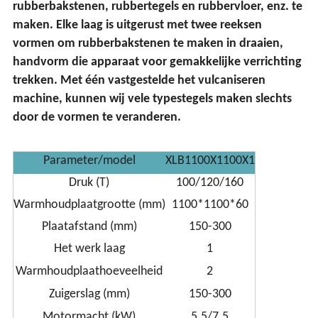
rubberbakstenen, rubbertegels en rubbervloer, enz. te
maken. Elke laag is uitgerust met twee reeksen
vormen om rubberbakstenen te maken in draaien,
handvorm die apparaat voor gemakkelijke verrichting
trekken. Met één vastgestelde het vulcaniseren
machine, kunnen wij vele typestegels maken slechts
door de vormen te veranderen.
Parameter/model
XLB1100X1100X1
Druk (T)
100/120/160
Warmhoudplaatgrootte (mm)
1100*1100*60
Plaatafstand (mm)
150-300
Het werk laag
1
Warmhoudplaathoeveelheid
2
Zuigerslag (mm)
150-300
Motormacht (kW)
5.5/7.5