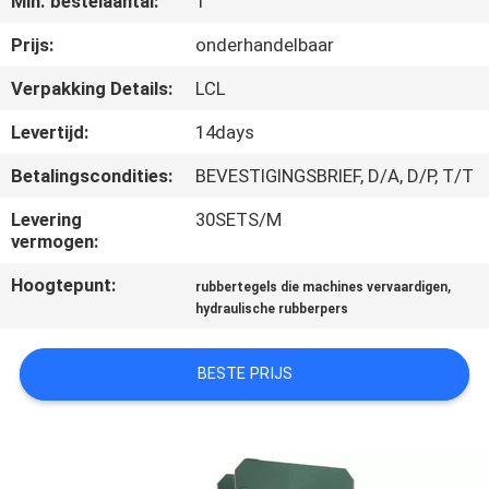
Min. bestelaantal:
1
CONTACTEER
ONS
Prijs:
onderhandelbaar
Verpakking Details:
LCL
NIEUWS
Levertijd:
14days
Betalingscondities:
BEVESTIGINGSBRIEF, D/A, D/P, T/T
GEVALLEN
Levering
30SETS/M
vermogen:
SITEMAP
Hoogtepunt:
,
rubbertegels die machines vervaardigen
hydraulische rubberpers
PRIVACY
POLICY
BESTE PRIJS