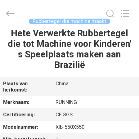
2026
Qingdao
Running
Machine
CO.,LTD.
Rubbertegel die machine maakt
All
Rights
Reserved.
Hete Verwerkte Rubbertegel
HUIS
die tot Machine voor Kinderen′
PRODUCTEN
s Speelplaats maken aan
Brazilië
ONGEVEER
ONS
Plaats van
China
herkomst:
FABRIEKSREIS
Merknaam:
RUNNING
Certificering:
CE SGS
KWALITEITSCONTROLE
Modelnummer:
Xlb-550X550