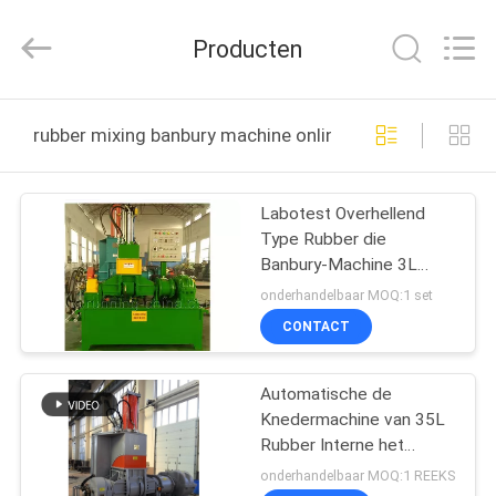
2026
Qingdao
Running
Producten
Machine
CO.,LTD.
All
Rights
Reserved.
HUIS
rubber mixing banbury machine online fabricage
PRODUCTEN
Labotest Overhellend
Type Rubber die
ONGEVEER
Banbury-Machine 3L
ONS
mengen met PLC
onderhandelbaar MOQ:1 set
Controlesysteem
CONTACT
FABRIEKSREIS
Automatische de
Knedermachine van 35L
KWALITEITSCONTROLE
Rubber Interne het
Mengen zich Banbury
onderhandelbaar MOQ:1 REEKS