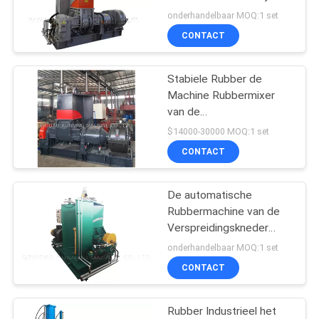
Machine Rubbermixer
onderhandelbaar MOQ:1 set
CONTACT
Stabiele Rubber de
Machine Rubbermixer
van de
Verspreidingskneder met
$14000-30000 MOQ:1 set
het Certificaat van Ce
CONTACT
Iso9001
De automatische
Rubbermachine van de
Verspreidingskneder
voor rubbermixing75l
onderhandelbaar MOQ:1 set
met Divers Drijfsysteem
CONTACT
Rubber Industrieel het