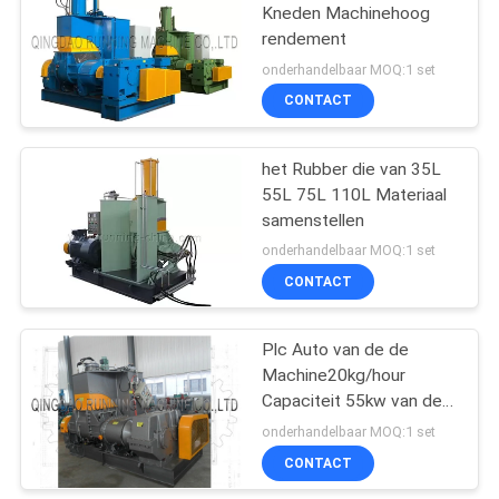
Kneden Machinehoog
rendement
onderhandelbaar MOQ:1 set
CONTACT
het Rubber die van 35L
55L 75L 110L Materiaal
samenstellen
onderhandelbaar MOQ:1 set
CONTACT
Plc Auto van de de
Machine20kg/hour
Capaciteit 55kw van de
Controle Rubberkneder
onderhandelbaar MOQ:1 set
de Motormacht
CONTACT