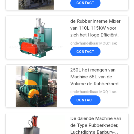
Machine
CONTACTEER
CONTACT
ONS
de Rubber Interne Mixer
van 110L 115KW voor
NIEUWS
zich het Hoge Efficiënte
Butylrubber Mengen
onderhandelbaar MOQ:1 set
GEVALLEN
CONTACT
SITEMAP
250L het mengen van
Machine 55L van de
Volume de Rubberkneder
PRIVACY
voor Rubber die Ce-SGS
onderhandelbaar MOQ:1 set
mengen
POLICY
CONTACT
De dalende Machine van
de Type Rubberkneder,
Luchtdichte Banbury-